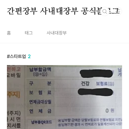
본문 바로가기
간편장부 사내대장부 공식블로그
홈
태그
사내대장부
스타트업
2