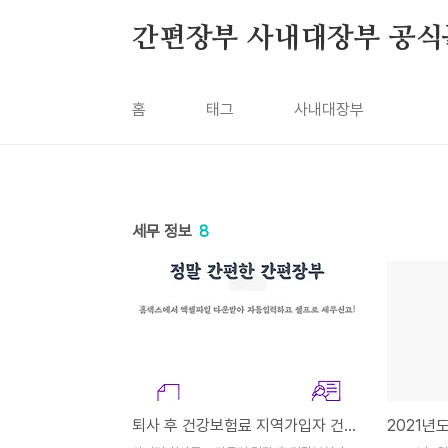
본문 바로가기
간편장부 사내대장부 공
홈
태그
사내대장부
세무 정보
8
퇴사 후 건강보험료 지역가입자 건보료폭탄 문제 해결!
2021년