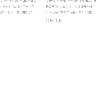
월 기준으로 변경되는 4대보험 요
직장인이든 사업자든 절세는 소중합니다. 세
안내해 드리겠습니다. 구분 기준
금을 무턱대고 많이 내는 것이 애국이 아니
로자 사업주 비고 국민연금 기준
라, 세금을 아껴서 그 돈을 사회에 적절한 소
저32만,최고 503만원) 9%
비지출과 투자 등으로 경제를 활성화 시키는
2020. 12. 16.
5% 10원미만버림 건강보험 건강
것이 진정한 애국입니다. 직장인이라면 연말
6% 3.43% 3.43% 10원미만
정산을 위해서, 사업자라면 다음해 5월에 있
양보험료 11.52% 고용보험 실업
을 종합소득세 신고를 위해서 2020년도의
 0.8% 0.8% 150인 미만 -
수입 지출 상황을 확인하고 미리 소득공제나
용안정 직업능력 개발사업 150인
세액공제 항목을 적절히 챙겨놓아야 합니다.
대상 0.45% 150~999명
누구나 가장 쉽게 그리고 크게 세액공제를 받
000명 이상 및 지자체 0.85% 산
을 수 있는 항목은 연금저축과 퇴직연금입니
종마다 상이 2020년 12월과
다. 연금저축 퇴직연금 합해서 700만원에 대
1월의 차이는 건강보험 부분으로
해 12% 또는 15% (소득액에 따라 다름) 의
 6.67% 였던 것이 6.86%로,
세액을 공제 받습니다. 최대 105만원의 세금
대해서는 10.25%이던것이
을 절약할 수 있습니다. 그 외에는 손쉽게 세
조정되었습니다. ..
액공제 받을 수 있는건 별로 없습니다. 세액
공제 때문에 자녀를..