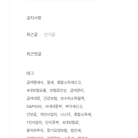
공지사항
최근글
인기글
최근댓글
태그
급여명세서
절세
종합소득세신고
4대보험요율
보험료인상
급여관리
급여대장
건강보험
보수외소득월액
S&P500
사내대장부
부가세신고
건보료
개인사업자
나스닥
종합소득세
1인사업자
단식장부
4대보험료
묻지마투자
장기요양보험
법인세