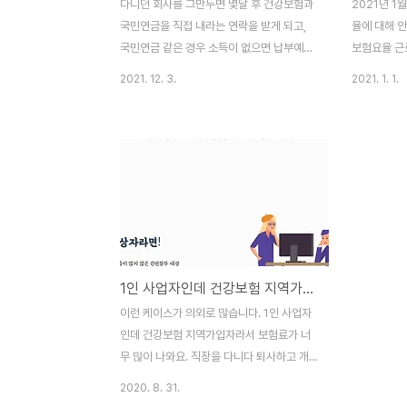
다니던 회사를 그만두면 몇달 후 건강보험과
2021년 1
국민연금을 직접 내라는 연락을 받게 되고,
율에 대해 
국민연금 같은 경우 소득이 없으면 납부예외
보험요율 근
신청으로 소득이 발생할 때까지 내지 않을 수
월소득액 (최
2021. 12. 3.
2021. 1. 1.
있지만, 건강보험 같은 경우는 '지역가입자'
4.5% 4.
로 자동 전환되어, 재산 등에 비례하여 간혹
보험료 6.8
큰 액수를 청구당하게 됩니다. 그리고 회사
버림 장기요
다녔을 때 4대보험 마저도 내 월급에서 떼어
급여 1.60%
간다고 생각했던 것이, 회사가 큰 비용을 내
0.25% 고
주고 있었구나 하고 알게 되기도 합니다. 그
이상 우선지원
런데, 건강보험료는 많이낸다고 혜택이 더 있
0.65% 1,
지도 않고, 적게 낸다고 혜택을 덜 받는 것이
재보험 - 업
아닌 보험료이기 때문에 합법적으로 가능하
2021년 
1인 사업자인데 건강보험 지역가입자라서 보험료가 너무 많이 나와요.
다면 가장 적게 낼 수 있는 방법을 선택하는
2020년도는
것이 당연히 유리합니다. 1. 우선 퇴사후 가능
장기요양에 
이런 케이스가 의외로 많습니다. 1인 사업자
한 빨리 건강보험공단에 '임의계속가입' 신청
11.52%로 
인데 건강보험 지역가입자라서 보험료가 너
을 하는 것이 ..
무 많이 나와요. 직장을 다니다 퇴사하고 개
인사업자 등록을 하고보니, 어느새 건강보험
2020. 8. 31.
지역가입자가 되어있고 재산이라고는 전세보